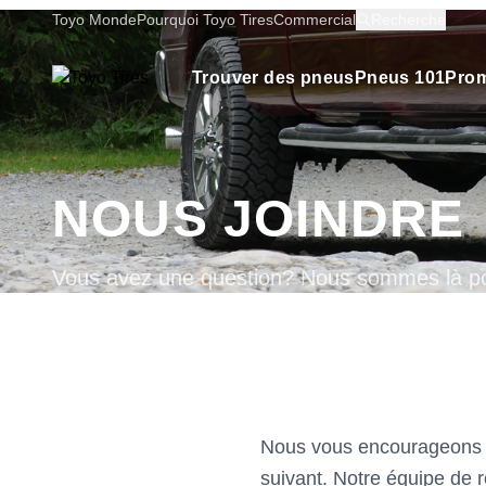
Toyo Monde
Pourquoi Toyo Tires
Commercial
Recherche
Trouver des pneus
Pneus 101
Prom
NOUS JOINDRE
Vous avez une question? Nous sommes là po
Nous vous encourageons à 
suivant. Notre équipe de 