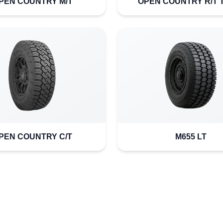
PEN COUNTRY M/T
OPEN COUNTRY R/T 
PEN COUNTRY C/T
M655 LT