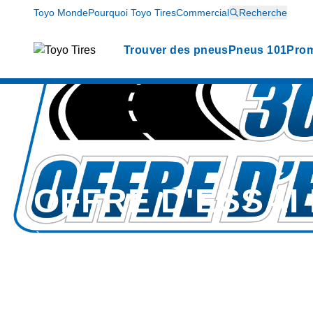
Toyo Monde
Pourquoi Toyo Tires
Commercial
Recherche
Trouver des pneus
Pneus 101
Prom
OFFRE D'ESSAI
À quel point croyons-nous que vous appréc
les pendant 30 jours... vous saurez.