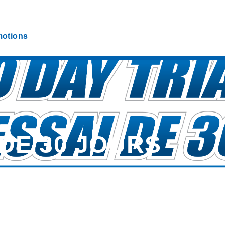
otions
 DE 30 JOURS
ierez vos nouveaux pneus Toyo? Essayez-