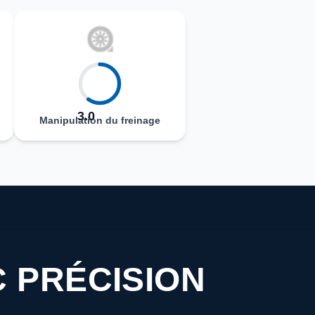
3.0
Manipulation du freinage
 PRÉCISION