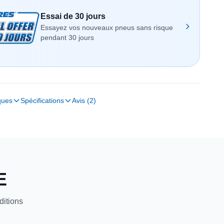
Essai de 30 jours
Essayez vos nouveaux pneus sans risque
pendant 30 jours
ques
Spécifications
Avis (2)
E
itions