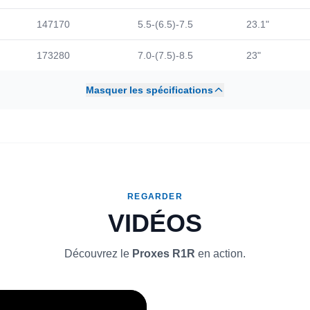
147170
5.5-(6.5)-7.5
23.1"
173280
7.0-(7.5)-8.5
23"
Masquer les spécifications
REGARDER
VIDÉOS
Découvrez le
Proxes R1R
en action.