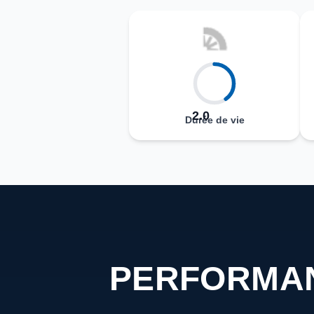
2.0
Durée de vie
PERFORMAN