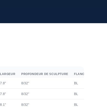
LARGEUR
PROFONDEUR DE SCULPTURE
FLANC
TOURS/KM
7.8"
8/32"
BL
351
7.8"
8/32"
BL
565
8.1"
8/32"
BL
549