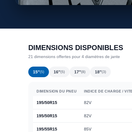
DIMENSIONS DISPONIBLES
21 dimensions offertes pour 4 diamètres de jante
15″
16″
17″
18″
(5)
(5)
(8)
(3)
DIMENSION DU PNEU
INDICE DE CHARGE / VIT
195/50R15
82V
195/50R15
82V
195/55R15
85V