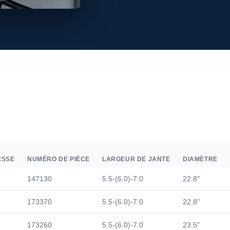
ESSE
NUMÉRO DE PIÈCE
LARGEUR DE JANTE
DIAMÈTRE
147130
5.5-(6.0)-7.0
22.8"
173370
5.5-(6.0)-7.0
22.8"
173260
5.5-(6.0)-7.0
23.5"