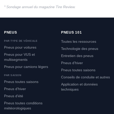
* Sondage annuel du magazine
Tire Review
.
PNEUS
PNEUS 101
PAR TYPE DE VÉHICULE
Toutes les ressources
Pneus pour voitures
Technologie des pneus
Pneus pour VUS et
Entretien des pneus
multisegments
Pneus d'hiver
Pneus pour camions légers
Pneus toutes saisons
PAR SAISON
Conseils de conduite et autres
Pneus toutes saisons
Application et données
Pneus d'hiver
techniques
Pneus d'été
Pneus toutes conditions
météorologiques