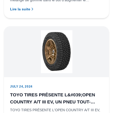
mélange de gomme dans le but d’augmenter le
pneus régionaux et long courrier pour
kilométrage de trois pneus...
camions
Lire la suite
JULY 24, 2024
TOYO TIRES PRÉSENTE L&#039;OPEN
COUNTRY A/T III EV, UN PNEU TOUT-
TERRAIN POUR CAMIONNETTES
TOYO TIRES PRÉSENTE L'OPEN COUNTRY A/T III EV,