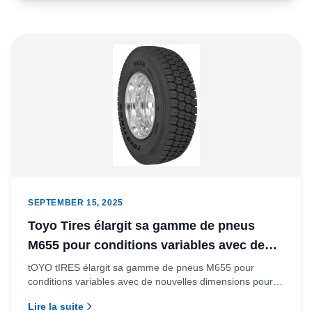
SEPTEMBER 15, 2025
Toyo Tires élargit sa gamme de pneus
M655 pour conditions variables avec de
nouvelles dimensions pour camions de
tOYO tIRES élargit sa gamme de pneus M655 pour
conditions variables avec de nouvelles dimensions pour
taille moyenne
camions de taille...
Lire la suite