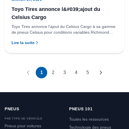
Toyo Tires annonce l&#039;ajout du
Celsius Cargo
Toyo Tires annonce l'ajout du Celsius Cargo à sa gamme
de pneus Celsius pour conditions variables.Richmond
(Colombie-Bri...
Lire la suite
1
2
3
4
5
PNEUS
PNEUS 101
PAR TYPE DE VÉHICULE
Toutes les ressources
Pneus pour voitures
Technologie des pneus