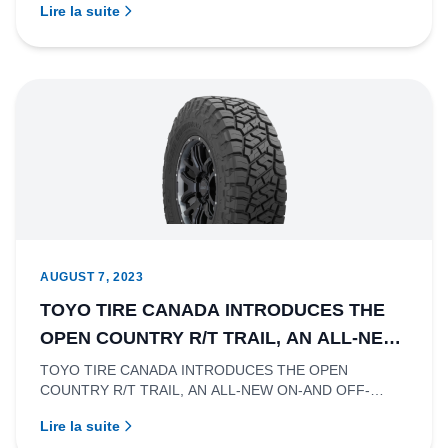
Lire la suite
AUGUST 7, 2023
TOYO TIRE CANADA INTRODUCES THE
OPEN COUNTRY R/T TRAIL, AN ALL-NEW
ON-AND OFF-ROAD RUGGED TERRAIN
TOYO TIRE CANADA INTRODUCES THE OPEN
COUNTRY R/T TRAIL, AN ALL-NEW ON-AND OFF-
TIRE
ROAD RUGGED TERRAIN TIRERichmond, British...
Lire la suite