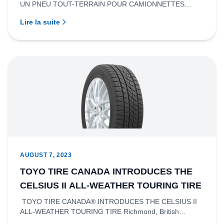
UN PNEU TOUT-TERRAIN POUR CAMIONNETTES
ÉLECTRIQUES.
ÉLECTRIQUESRichmond, Colombie-Brit...
Lire la suite
AUGUST 7, 2023
TOYO TIRE CANADA INTRODUCES THE
CELSIUS II ALL-WEATHER TOURING TIRE
TOYO TIRE CANADA® INTRODUCES THE CELSIUS II
ALL-WEATHER TOURING TIRE Richmond, British
Columbia- Toyo Tire Canada Inc....