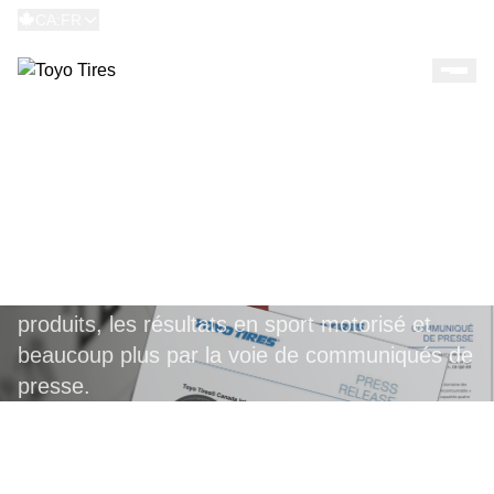
CA:FR
COMMUNIQUÉS DE
PRESSE
Toyo Tires informe le public sur les
nouveautés, le lancement de nouveaux
produits, les résultats en sport motorisé et
beaucoup plus par la voie de communiqués de
presse.