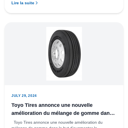
Lire la suite
Ti...
JULY 29, 2024
Toyo Tires annonce une nouvelle
amélioration du mélange de gomme dans
le but d’augmenter le kilométrage de trois
Toyo Tires annonce une nouvelle amélioration du