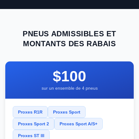
PNEUS ADMISSIBLES ET
MONTANTS DES RABAIS
$100
sur un ensemble de 4 pneus
Proxes R1R
Proxes Sport
Proxes Sport 2
Proxes Sport A/S+
Proxes ST III