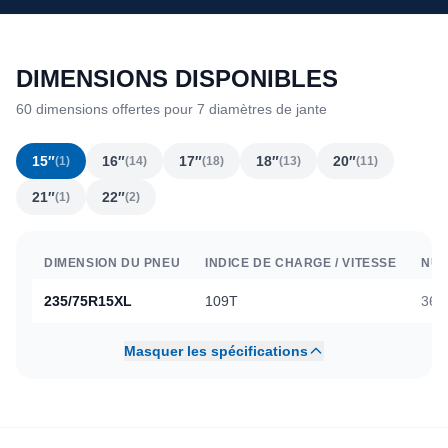
DIMENSIONS DISPONIBLES
60 dimensions offertes pour 7 diamètres de jante
15″
16″
17″
18″
20″
(1)
(14)
(18)
(13)
(11)
21″
22″
(1)
(2)
DIMENSION DU PNEU
INDICE DE CHARGE / VITESSE
NUM
235/75R15XL
109T
364
Masquer les spécifications