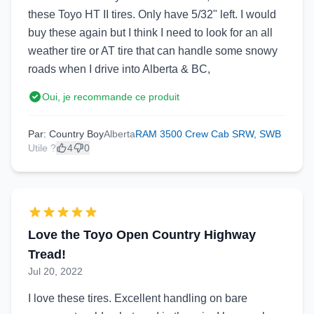
these Toyo HT II tires. Only have 5/32" left. I would
buy these again but I think I need to look for an all
weather tire or AT tire that can handle some snowy
roads when I drive into Alberta & BC,
Oui, je recommande ce produit
Par: Country Boy
Alberta
RAM 3500 Crew Cab SRW, SWB
Utile ?
4
0
Love the Toyo Open Country Highway
Tread!
Jul 20, 2022
I love these tires. Excellent handling on bare