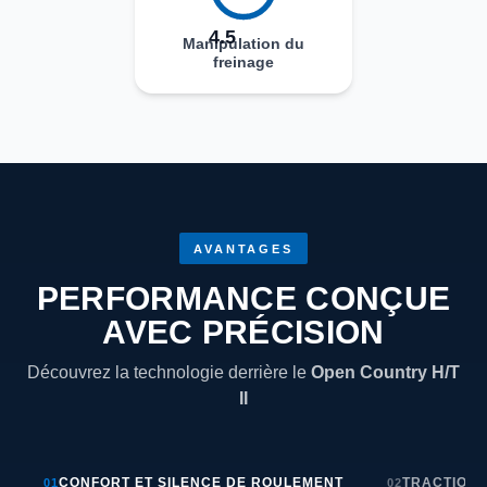
4.5
Manipulation du
freinage
AVANTAGES
PERFORMANCE CONÇUE
AVEC PRÉCISION
Découvrez la technologie derrière le
Open Country H/T
II
CONFORT ET SILENCE DE ROULEMENT
TRACTION 
01
02