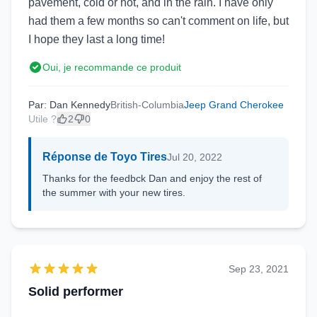
pavement, cold or hot, and in the rain. I have only
had them a few months so can't comment on life, but
I hope they last a long time!
Oui, je recommande ce produit
Par: Dan Kennedy
British-Columbia
Jeep Grand Cherokee
Utile ?
2
0
Réponse de Toyo Tires
Jul 20, 2022
Thanks for the feedbck Dan and enjoy the rest of
the summer with your new tires.
Sep 23, 2021
Solid performer