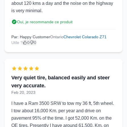
about 120 kms a day and the noise on the highway
is very minimal.
Oui, je recommande ce produit
Par: Happy Customer
Ontario
Chevrolet Colarado Z71
Utile ?
0
0
Very quiet tire, balanced easily and steer
very accurate.
Feb 20, 2023
I have a Ram 3500 SRW to tow my 36 ft, 5th wheel.
I tow about 16,000 Km. per year and drive on
pavement 95% of the time. I got 52,000 Km. on the
OE tires. Presently I have around 61,500. Km. on