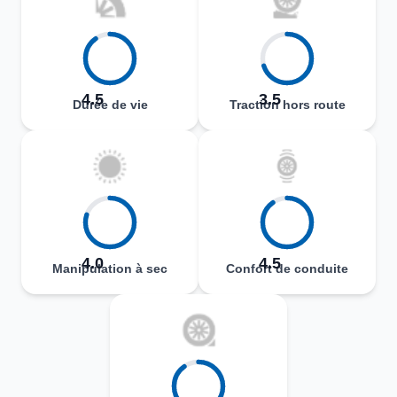
4.5
3.5
Durée de vie
Traction hors route
4.0
4.5
Manipulation à sec
Confort de conduite