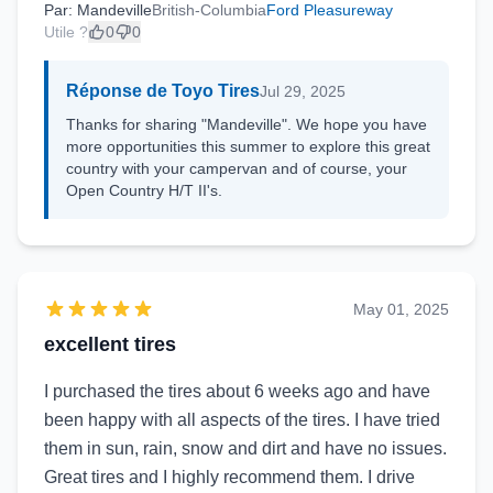
Par: Mandeville
British-Columbia
Ford Pleasureway
Utile ?
0
0
Réponse de Toyo Tires
Jul 29, 2025
Thanks for sharing "Mandeville". We hope you have
more opportunities this summer to explore this great
country with your campervan and of course, your
Open Country H/T II's.
May 01, 2025
excellent tires
I purchased the tires about 6 weeks ago and have
been happy with all aspects of the tires. I have tried
them in sun, rain, snow and dirt and have no issues.
Great tires and I highly recommend them. I drive