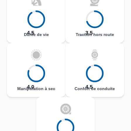
4.5
3.5
Durée de vie
Traction hors route
4.0
4.5
Manipulation à sec
Confort de conduite