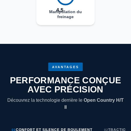
4.5
Manipulation du
freinage
AVANTAGES
PERFORMANCE CONÇUE
AVEC PRÉCISION
Découvrez la technologie derrière le
Open Country H/T
II
CONFORT ET SILENCE DE ROULEMENT
TRACTION 
01
02