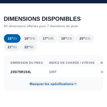
DIMENSIONS DISPONIBLES
60 dimensions offertes pour 7 diamètres de jante
15″
16″
17″
18″
20″
(1)
(14)
(18)
(13)
(11)
21″
22″
(1)
(2)
DIMENSION DU PNEU
INDICE DE CHARGE / VITESSE
NUM
235/75R15XL
109T
364
Masquer les spécifications