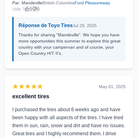
Par: Mandeville
British-Columbia
Ford Pleasureway
Utile ?
0
0
Réponse de Toyo Tires
Jul 29, 2025
Thanks for sharing "Mandeville". We hope you have
more opportunities this summer to explore this great
country with your campervan and of course, your
Open Country H/T II's.
May 01, 2025
excellent tires
I purchased the tires about 6 weeks ago and have
been happy with all aspects of the tires. I have tried
them in sun, rain, snow and dirt and have no issues.
Great tires and I highly recommend them. I drive