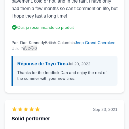
pavement, cold or hot, and in the rain. I have only
had them a few months so can't comment on life, but
I hope they last a long time!
Oui, je recommande ce produit
Par: Dan Kennedy
British-Columbia
Jeep Grand Cherokee
Utile ?
2
0
Réponse de Toyo Tires
Jul 20, 2022
Thanks for the feedbck Dan and enjoy the rest of
the summer with your new tires.
Sep 23, 2021
Solid performer