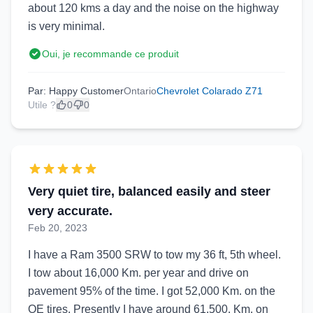
about 120 kms a day and the noise on the highway
is very minimal.
Oui, je recommande ce produit
Par: Happy Customer
Ontario
Chevrolet Colarado Z71
Utile ?
0
0
Very quiet tire, balanced easily and steer
very accurate.
Feb 20, 2023
I have a Ram 3500 SRW to tow my 36 ft, 5th wheel.
I tow about 16,000 Km. per year and drive on
pavement 95% of the time. I got 52,000 Km. on the
OE tires. Presently I have around 61,500. Km. on