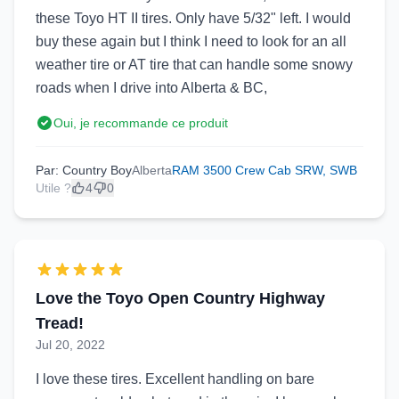
these Toyo HT II tires. Only have 5/32" left. I would
buy these again but I think I need to look for an all
weather tire or AT tire that can handle some snowy
roads when I drive into Alberta & BC,
Oui, je recommande ce produit
Par: Country Boy
Alberta
RAM 3500 Crew Cab SRW, SWB
Utile ?
4
0
Love the Toyo Open Country Highway
Tread!
Jul 20, 2022
I love these tires. Excellent handling on bare