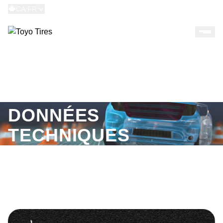
CA:FR
Pneus 101
Application et données techniques
APPLICATION ET
DONNÉES
TECHNIQUES