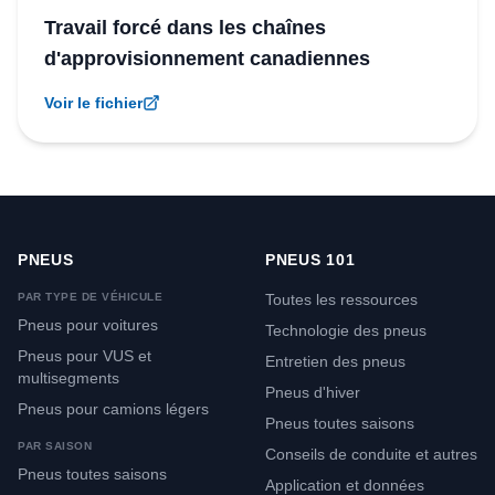
Travail forcé dans les chaînes
d'approvisionnement canadiennes
Voir le fichier
PNEUS
PNEUS 101
PAR TYPE DE VÉHICULE
Toutes les ressources
Pneus pour voitures
Technologie des pneus
Pneus pour VUS et
Entretien des pneus
multisegments
Pneus d'hiver
Pneus pour camions légers
Pneus toutes saisons
PAR SAISON
Conseils de conduite et autres
Pneus toutes saisons
Application et données