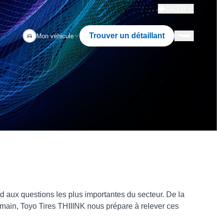
CA:FR
Trouver un détaillant
Mon véhicule
 aux questions les plus importantes du secteur. De la
main, Toyo Tires THIIINK nous prépare à relever ces