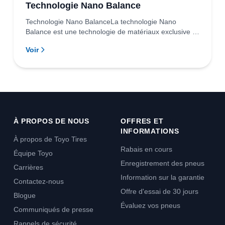
Technologie Nano Balance
Technologie Nano BalanceLa technologie Nano
Balance est une technologie de matériaux exclusive à
TOY...
Voir
À PROPOS DE NOUS
OFFRES ET
INFORMATIONS
À propos de Toyo Tires
Rabais en cours
Équipe Toyo
Enregistrement des pneus
Carrières
Information sur la garantie
Contactez-nous
Offre d'essai de 30 jours
Blogue
Évaluez vos pneus
Communiqués de presse
Rappels de sécurité