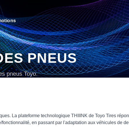
otions
DES PNEUS
les pneus Toyo.
ques. La plateforme technologique THIIINK de Toyo Tires répond
onctionnalité, en passant par l'adaptation aux véhicules de de