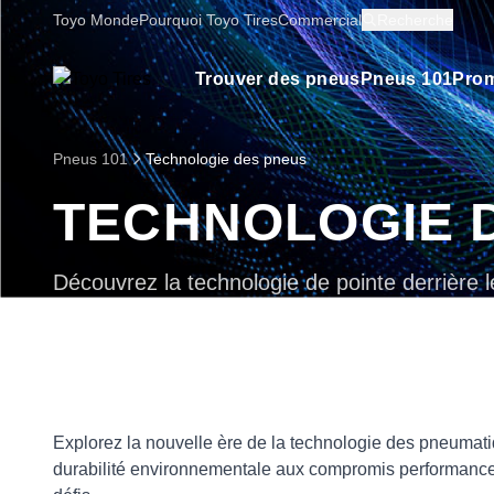
Toyo Monde
Pourquoi Toyo Tires
Commercial
Recherche
Trouver des pneus
Pneus 101
Prom
Pneus 101
Technologie des pneus
TECHNOLOGIE 
Découvrez la technologie de pointe derrière 
Explorez la nouvelle ère de la technologie des pneumati
durabilité environnementale aux compromis performance/f