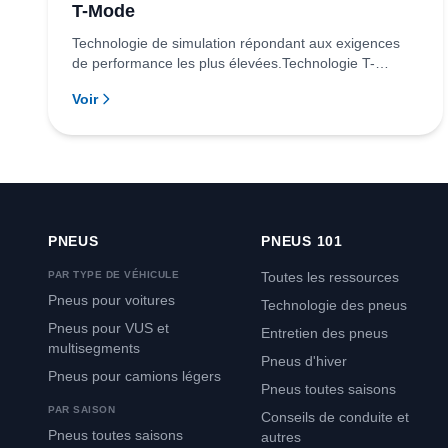
T-Mode
Technologie de simulation répondant aux exigences
de performance les plus élevées.Technologie T-
Mode...
Voir
PNEUS
PNEUS 101
PAR TYPE DE VÉHICULE
Toutes les ressources
Pneus pour voitures
Technologie des pneus
Pneus pour VUS et
Entretien des pneus
multisegments
Pneus d'hiver
Pneus pour camions légers
Pneus toutes saisons
PAR SAISON
Conseils de conduite et
Pneus toutes saisons
autres