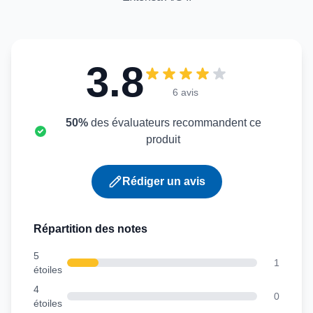
3.8
6 avis
50%
des évaluateurs recommandent ce
produit
Rédiger un avis
Répartition des notes
5
1
étoiles
4
0
étoiles