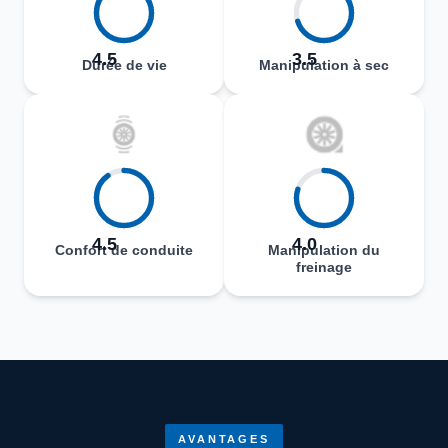
4.5
3.5
Durée de vie
Manipulation à sec
4.5
4.0
Confort de conduite
Manipulation du
freinage
AVANTAGES