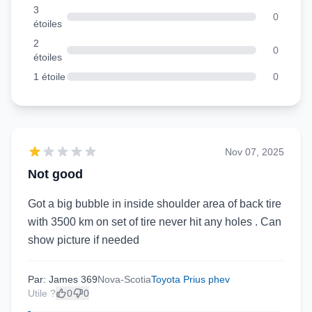
3
0
étoiles
2
0
étoiles
1 étoile
0
Nov 07, 2025
Not good
Got a big bubble in inside shoulder area of back tire
with 3500 km on set of tire never hit any holes . Can
show picture if needed
Par: James 369
Nova-Scotia
Toyota Prius phev
Utile ?
0
0