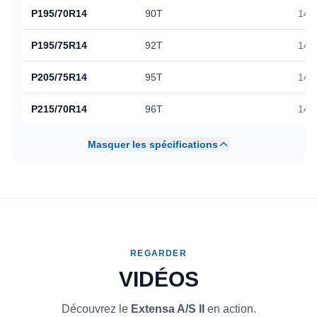
P195/70R14
90T
148
P195/75R14
92T
147
P205/75R14
95T
148
P215/70R14
96T
148
Masquer les spécifications
REGARDER
VIDÉOS
Découvrez le
Extensa A/S II
en action.