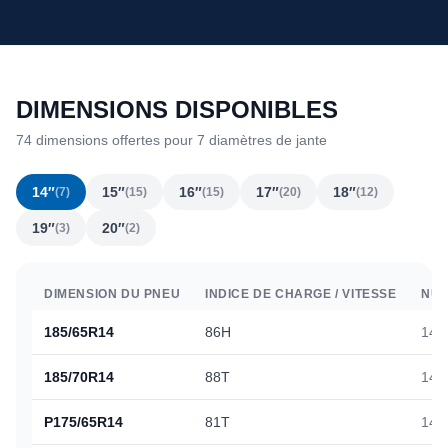
DIMENSIONS DISPONIBLES
74 dimensions offertes pour 7 diamètres de jante
14″
15″
16″
17″
18″
(7)
(15)
(15)
(20)
(12)
19″
20″
(3)
(2)
DIMENSION DU PNEU
INDICE DE CHARGE / VITESSE
NUM
185/65R14
86H
148
185/70R14
88T
148
P175/65R14
81T
147