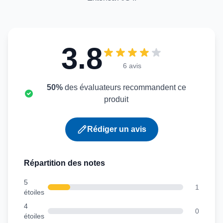
3.8
6 avis
50%
des évaluateurs recommandent ce
produit
Rédiger un avis
Répartition des notes
5
1
étoiles
4
0
étoiles