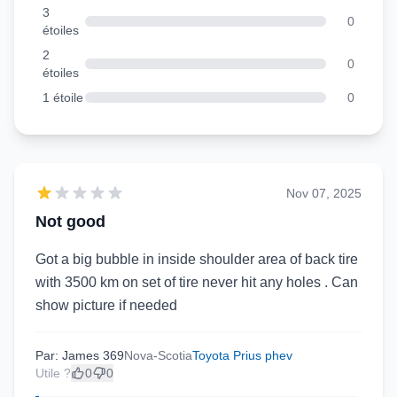
3
0
étoiles
2
0
étoiles
1 étoile
0
Nov 07, 2025
Not good
Got a big bubble in inside shoulder area of back tire
with 3500 km on set of tire never hit any holes . Can
show picture if needed
Par: James 369
Nova-Scotia
Toyota Prius phev
Utile ?
0
0