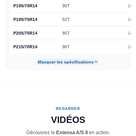
P195/70R14
90T
148
P195/75R14
92T
147
P205/75R14
95T
148
P215/70R14
96T
148
Masquer les spécifications
REGARDER
VIDÉOS
Découvrez le
Extensa A/S II
en action.