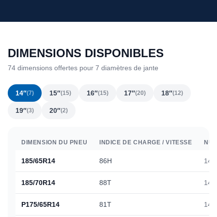
DIMENSIONS DISPONIBLES
74 dimensions offertes pour 7 diamètres de jante
14″
15″
16″
17″
18″
(7)
(15)
(15)
(20)
(12)
19″
20″
(3)
(2)
DIMENSION DU PNEU
INDICE DE CHARGE / VITESSE
NUM
185/65R14
86H
148
185/70R14
88T
148
P175/65R14
81T
147