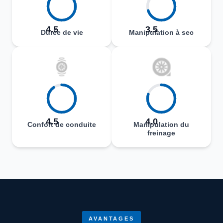
4.5
3.5
Durée de vie
Manipulation à sec
4.5
4.0
Confort de conduite
Manipulation du
freinage
AVANTAGES