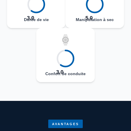
3.0
5.0
Durée de vie
Manipulation à sec
3.0
Confort de conduite
AVANTAGES