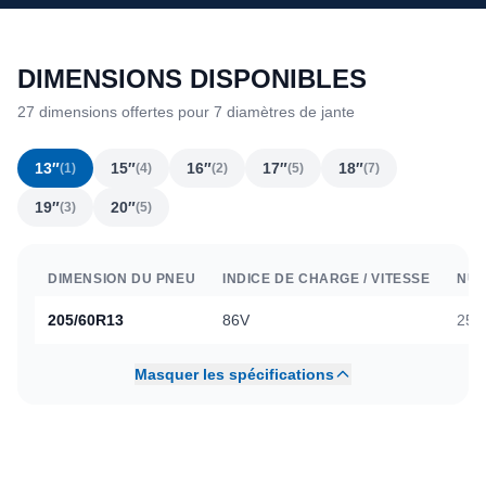
DIMENSIONS DISPONIBLES
27 dimensions offertes pour 7 diamètres de jante
13″
15″
16″
17″
18″
(1)
(4)
(2)
(5)
(7)
19″
20″
(3)
(5)
DIMENSION DU PNEU
INDICE DE CHARGE / VITESSE
NUM
205/60R13
86V
255
Masquer les spécifications