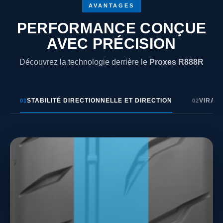
AVANTAGES
PERFORMANCE CONÇUE
AVEC PRÉCISION
Découvrez la technologie derrière le
Proxes R888R
STABILITÉ DIRECTIONNELLE ET DIRECTION
VIRAG
01
02