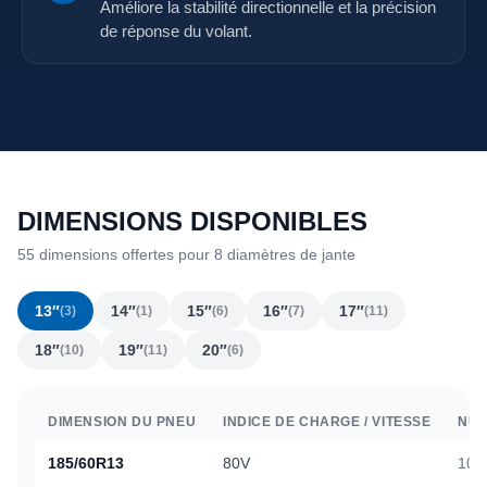
Améliore la stabilité directionnelle et la précision
de réponse du volant.
DIMENSIONS DISPONIBLES
55 dimensions offertes pour 8 diamètres de jante
13″
14″
15″
16″
17″
(3)
(1)
(6)
(7)
(11)
18″
19″
20″
(10)
(11)
(6)
DIMENSION DU PNEU
INDICE DE CHARGE / VITESSE
NUM
185/60R13
80V
103