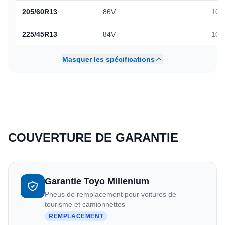
205/60R13
86V
103
225/45R13
84V
104
Masquer les spécifications
COUVERTURE DE GARANTIE
Garantie Toyo Millenium
Pneus de remplacement pour voitures de
tourisme et camionnettes
REMPLACEMENT