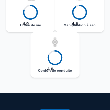
4.0
4.5
Durée de vie
Manipulation à sec
4.0
Confort de conduite