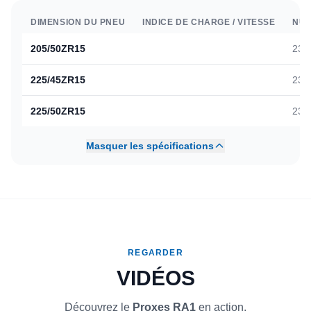
DIMENSION DU PNEU
INDICE DE CHARGE / VITESSE
NUM
205/50ZR15
236
225/45ZR15
236
225/50ZR15
236
Masquer les spécifications
REGARDER
VIDÉOS
Découvrez le
Proxes RA1
en action.