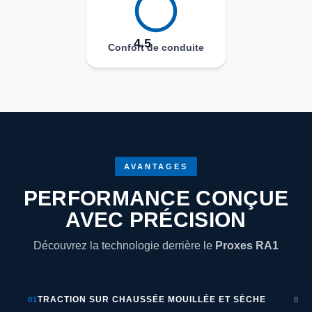
4.5
Confort de conduite
AVANTAGES
PERFORMANCE CONÇUE
AVEC PRÉCISION
Découvrez la technologie derrière le
Proxes RA1
TRACTION SUR CHAUSSÉE MOUILLÉE ET SÈCHE
D
01
02