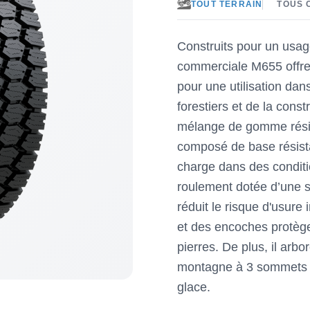
TOUT TERRAIN
TOUS 
Construits pour un usag
commerciale M655 offren
pour une utilisation dan
forestiers et de la const
mélange de gomme résist
composé de base résista
charge dans des condit
roulement dotée d’une s
réduit le risque d'usure 
et des encoches protèg
pierres. De plus, il arbo
montagne à 3 sommets qu
glace.