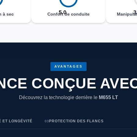
5.0
3
n à sec
Confort de conduite
Manipulat
AVANTAGES
CE CONÇUE AVEC
Découvrez la technologie derrière le
M655 LT
É ET LONGÉVITÉ
PROTECTION DES FLANCS
03