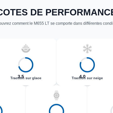
COTES DE PERFORMANC
uvrez comment le M655 LT se comporte dans différentes condi
3.5
4.0
Traction sur glace
Traction sur neige