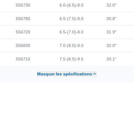
556730
6.0-(6.5)-8.0
32.0"
556780
6.5-(7.0)-8.0
30.8"
556720
6.5-(7.0)-8.0
31.9"
556830
7.0-(8.0)-9.0
32.0"
556710
7.5-(8.5)-9.5
33.1"
Masquer les spécifications