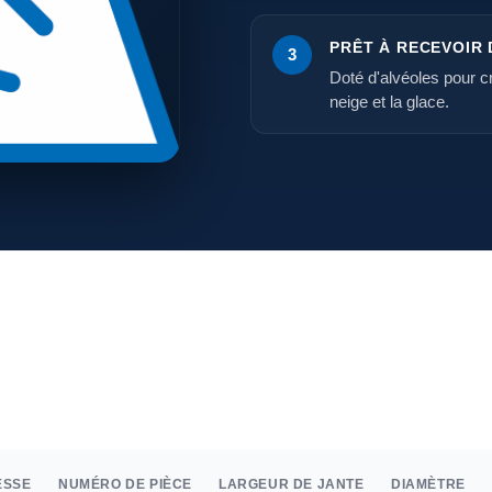
PRÊT À RECEVOIR
3
Doté d'alvéoles pour 
neige et la glace.
ESSE
NUMÉRO DE PIÈCE
LARGEUR DE JANTE
DIAMÈTRE