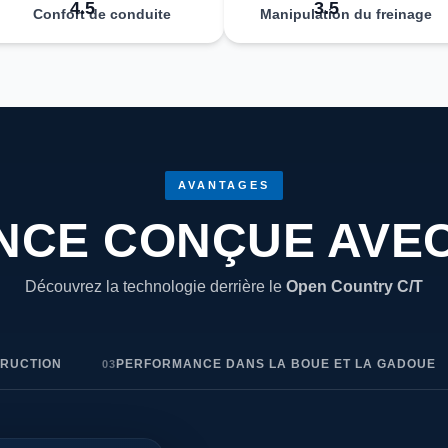
4.5
3.5
Confort de conduite
Manipulation du freinage
AVANTAGES
CE CONÇUE AVEC
Découvrez la technologie derrière le
Open Country C/T
TRUCTION
PERFORMANCE DANS LA BOUE ET LA GADOUE
03