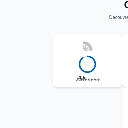
Découvre
4.5
Durée de vie