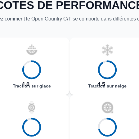
COTES DE PERFORMANC
z comment le Open Country C/T se comporte dans différentes c
4.0
4.5
Traction sur glace
Traction sur neige