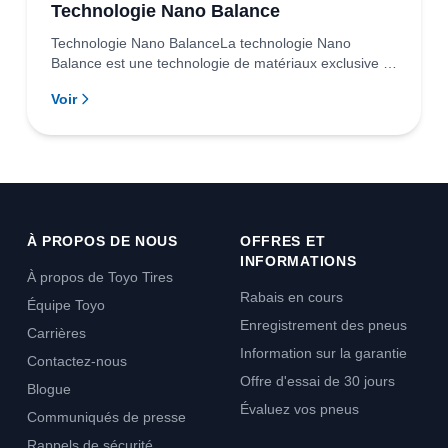
Technologie Nano Balance
Technologie Nano BalanceLa technologie Nano
Balance est une technologie de matériaux exclusive à
TOY...
Voir
À PROPOS DE NOUS
OFFRES ET
INFORMATIONS
À propos de Toyo Tires
Rabais en cours
Équipe Toyo
Enregistrement des pneus
Carrières
Information sur la garantie
Contactez-nous
Offre d'essai de 30 jours
Blogue
Évaluez vos pneus
Communiqués de presse
Rappels de sécurité