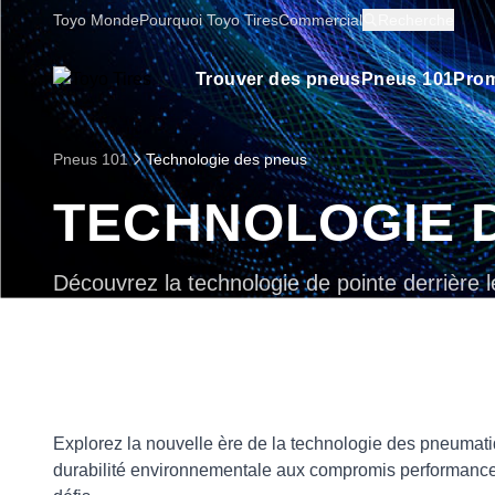
Toyo Monde
Pourquoi Toyo Tires
Commercial
Recherche
Trouver des pneus
Pneus 101
Prom
Pneus 101
Technologie des pneus
TECHNOLOGIE 
Découvrez la technologie de pointe derrière 
Explorez la nouvelle ère de la technologie des pneumati
durabilité environnementale aux compromis performance/f