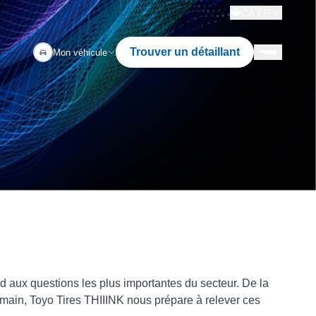
CA:FR
Trouver un détaillant
Mon véhicule
 aux questions les plus importantes du secteur. De la
main, Toyo Tires THIIINK nous prépare à relever ces