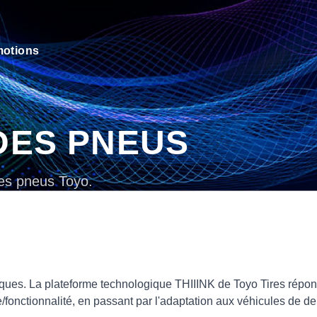
otions
DES PNEUS
les pneus Toyo.
ques. La plateforme technologique THIIINK de Toyo Tires répond
onctionnalité, en passant par l'adaptation aux véhicules de de