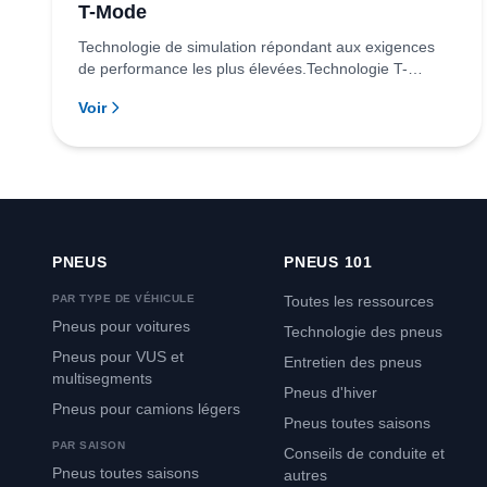
T-Mode
Technologie de simulation répondant aux exigences
de performance les plus élevées.Technologie T-
Mode...
Voir
PNEUS
PNEUS 101
PAR TYPE DE VÉHICULE
Toutes les ressources
Pneus pour voitures
Technologie des pneus
Pneus pour VUS et
Entretien des pneus
multisegments
Pneus d'hiver
Pneus pour camions légers
Pneus toutes saisons
PAR SAISON
Conseils de conduite et
Pneus toutes saisons
autres