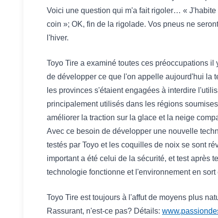
Voici une question qui m'a fait rigoler… « J'habit
coin »; OK, fin de la rigolade. Vos pneus ne sero
l'hiver.
Toyo Tire a examiné toutes ces préoccupations il y
de développer ce que l'on appelle aujourd'hui la t
les provinces s'étaient engagées à interdire l'util
principalement utilisés dans les régions soumises
améliorer la traction sur la glace et la neige com
Avec ce besoin de développer une nouvelle techn
testés par Toyo et les coquilles de noix se sont rév
important a été celui de la sécurité, et test après t
technologie fonctionne et l'environnement en sor
Toyo Tire est toujours à l'affut de moyens plus nat
Rassurant, n'est-ce pas? Détails:
www.passiondes