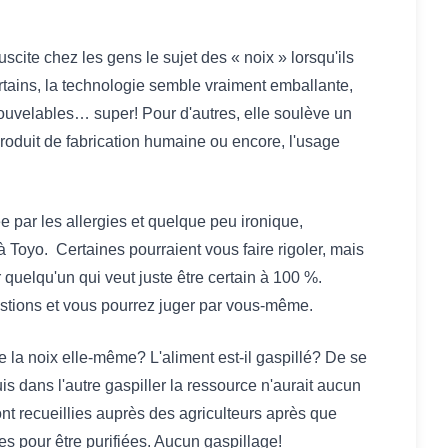
scite chez les gens le sujet des « noix » lorsqu'ils
ertains, la technologie semble vraiment emballante,
uvelables… super! Pour d'autres, elle soulève un
oduit de fabrication humaine ou encore, l'usage
e par les allergies et quelque peu ironique,
 Toyo. Certaines pourraient vous faire rigoler, mais
ur quelqu'un qui veut juste être certain à 100 %.
stions et vous pourrez juger par vous-même.
e la noix elle-même? L'aliment est-il gaspillé? De se
s dans l'autre gaspiller la ressource n'aurait aucun
ont recueillies auprès des agriculteurs après que
les pour être purifiées. Aucun gaspillage!