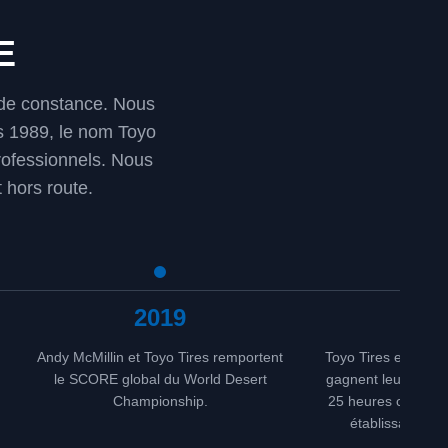
E
t de constance. Nous
s 1989, le nom Toyo
rofessionnels. Nous
 hors route.
2019
20
Andy McMillin et Toyo Tires remportent
Toyo Tires et Flyin
le SCORE global du World Desert
gagnent leur quatr
Championship.
25 heures consécut
établissant un 