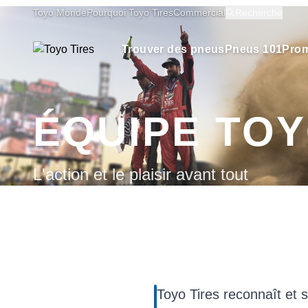
Toyo Monde
Pourquoi Toyo Tires
Commercial
Recherche
Trouver des pneus
Pneus 101
Prom
ÉQUIPE TO
L'action et le plaisir avant tout
Toyo Tires reconnaît et 