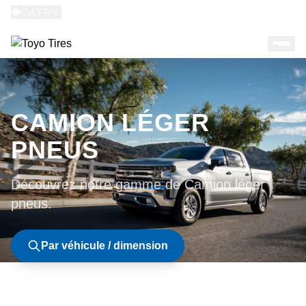
CA:FR
CAMION LÉGER
PNEUS
Découvrez notre gamme de Camion léger
pneus.
Par véhicule / dimension