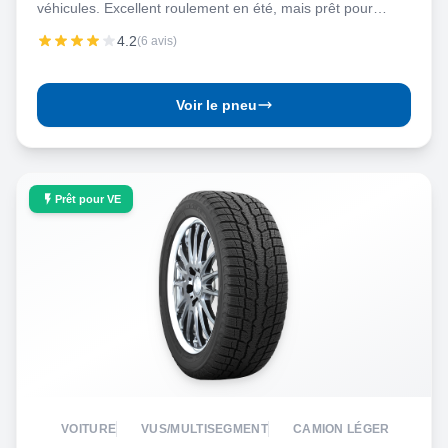
véhicules. Excellent roulement en été, mais prêt pour
l’hiver!
4.2
(6 avis)
Voir le pneu
Prêt pour VE
VOITURE
VUS/MULTISEGMENT
CAMION LÉGER