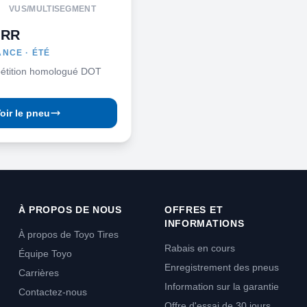
VUS/MULTISEGMENT
 RR
NCE · ÉTÉ
étition homologué DOT
oir le pneu
À PROPOS DE NOUS
OFFRES ET
INFORMATIONS
À propos de Toyo Tires
Rabais en cours
Équipe Toyo
Enregistrement des pneus
Carrières
Information sur la garantie
Contactez-nous
Offre d'essai de 30 jours