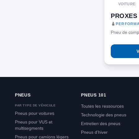
VOITURE
PROXES
PERFORMA
Pneu de comp
V
PNEUS
PNEUS 101
PAR TYPE DE VÉHICULE
Toutes les ressources
Pneus pour voitures
Technologie des pneus
Pneus pour VUS et
Entretien des pneus
multisegments
Pneus d'hiver
Pneus pour camions légers