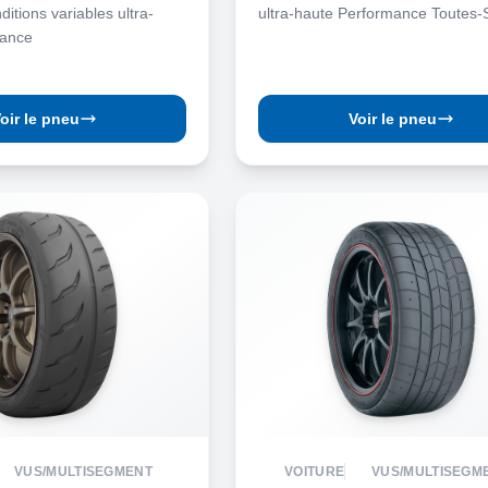
itions variables ultra-
ultra-haute Performance Toutes-
mance
oir le pneu
Voir le pneu
VUS/MULTISEGMENT
VOITURE
VUS/MULTISEGM