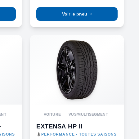
Voir le pneu
ENT
VOITURE
VUS/MULTISEGMENT
+
EXTENSA HP II
AISONS
PERFORMANCE · TOUTES SAISONS