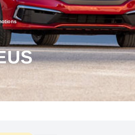
otions
EUS