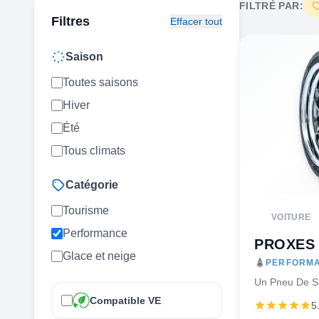
FILTRÉ PAR:
Filtres
Effacer tout
Saison
Toutes saisons
Hiver
Été
Tous climats
Catégorie
Tourisme
VOITURE
Performance
PROXES
Glace et neige
PERFORMA
Un Pneu De S
Compatible VE
5