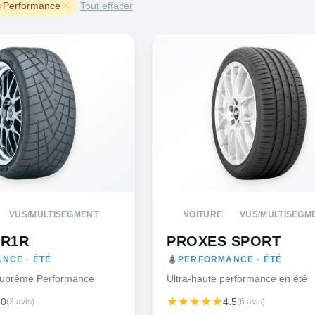
Performance
Tout effacer
VUS/MULTISEGMENT
VOITURE
VUS/MULTISEGM
 R1R
PROXES SPORT
NCE · ÉTÉ
PERFORMANCE · ÉTÉ
uprême Performance
Ultra-haute performance en été
.0
4.5
(2 avis)
(6 avis)