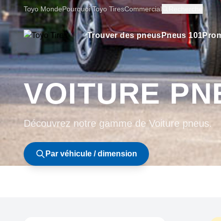
Toyo Monde
Pourquoi Toyo Tires
Commercial
Recherche
Trouver des pneus
Pneus 101
Prom
VOITURE PN
Découvrez notre gamme de Voiture pneus.
Par véhicule / dimension