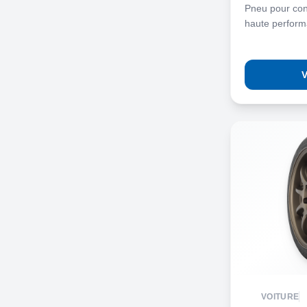
Pneu pour cond
haute perfor
V
VOITURE