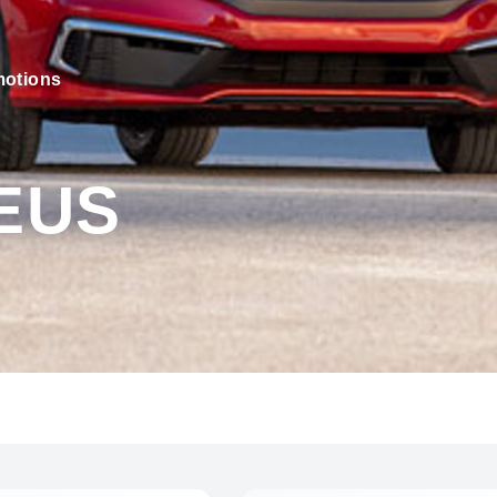
otions
EUS