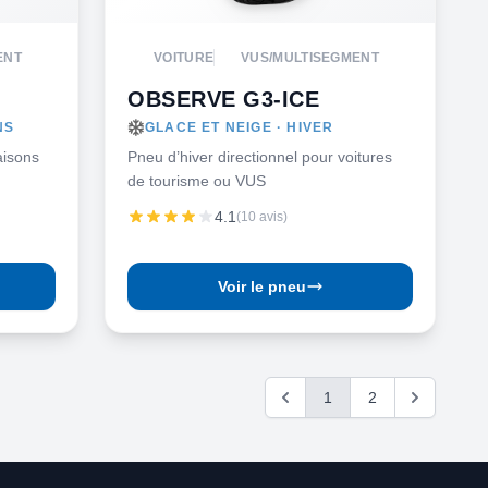
ENT
VOITURE
VUS/MULTISEGMENT
OBSERVE G3-ICE
NS
GLACE ET NEIGE · HIVER
aisons
Pneu d’hiver directionnel pour voitures
de tourisme ou VUS
4.1
(10 avis)
Voir le pneu
1
2