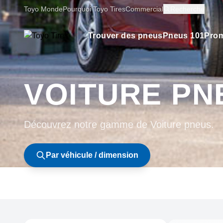
Toyo Monde
Pourquoi Toyo Tires
Commercial
Recherche
Trouver des pneus
Pneus 101
Prom
VOITURE PN
Découvrez notre gamme de Voiture pneus.
Par véhicule / dimension