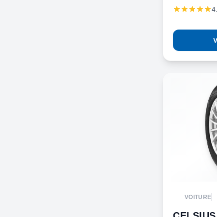
4
V
VOITURE
CELSIUS