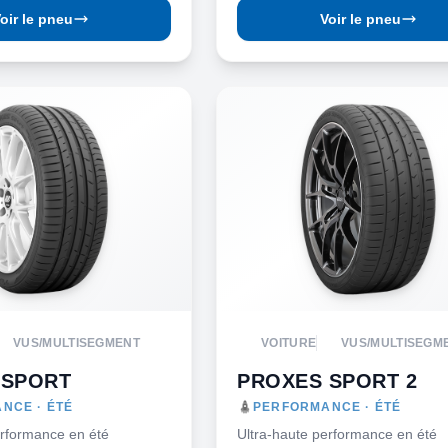
oir le pneu
Voir le pneu
VUS/MULTISEGMENT
VOITURE
VUS/MULTISEGM
 SPORT
PROXES SPORT 2
NCE · ÉTÉ
PERFORMANCE · ÉTÉ
erformance en été
Ultra-haute performance en été