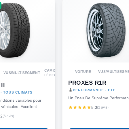
CAMION
VOITURE
VUS/MULTISEGM
VUS/MULTISEGMENT
LÉGER
PROXES R1R
II
PERFORMANCE · ÉTÉ
· TOUS CLIMATS
Un Pneu De Suprême Performan
nditions variables pour
 véhicules. Excellent
5.0
(2 avis)
té, mais prêt pour l’hiver!
.2
(6 avis)