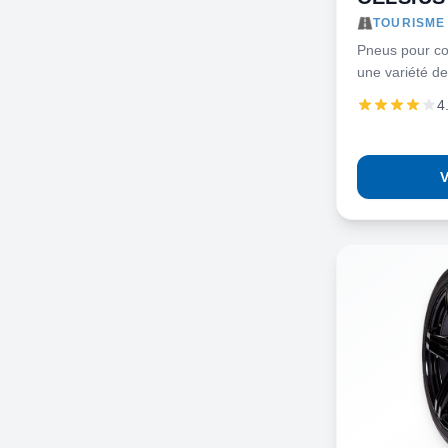
TOURISME 
Pneus pour co
une variété de
4
V