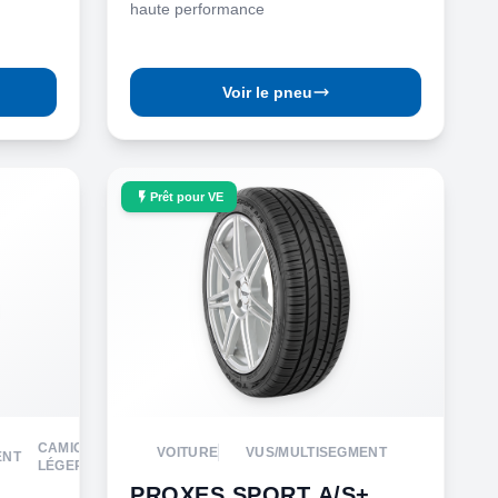
haute performance
Voir le pneu
Prêt pour VE
CAMION
VOITURE
VUS/MULTISEGMENT
ENT
LÉGER
PROXES SPORT A/S+