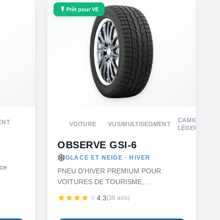
Prêt pour VE
CAMION
ENT
VOITURE
VUS/MULTISEGMENT
LÉGER
OBSERVE GSI-6
GLACE ET NEIGE · HIVER
ce
PNEU D'HIVER PREMIUM POUR
VOITURES DE TOURISME,
MINIFOURGONNETTES, VUS ET
4.3
(38 avis)
CAMIONNETTES