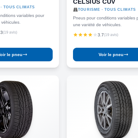
CELSIUS CUV
· TOUS CLIMATS
TOURISME · TOUS CLIMATS
nditions variables pour
Pneus pour conditions variables 
 véhicules.
une variété de véhicules.
.3
(19 avis)
3.7
(19 avis)
oir le pneu
Voir le pneu