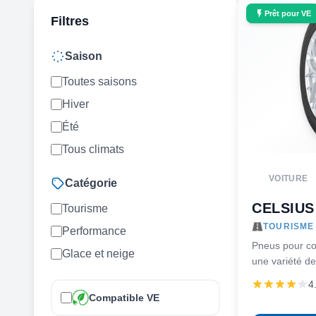
Prêt pour VE
Filtres
Saison
Toutes saisons
Hiver
Été
Tous climats
VOITURE
Catégorie
CELSIUS 
Tourisme
TOURISME 
Performance
Pneus pour co
Glace et neige
une variété de
roulement en é
4
Compatible VE