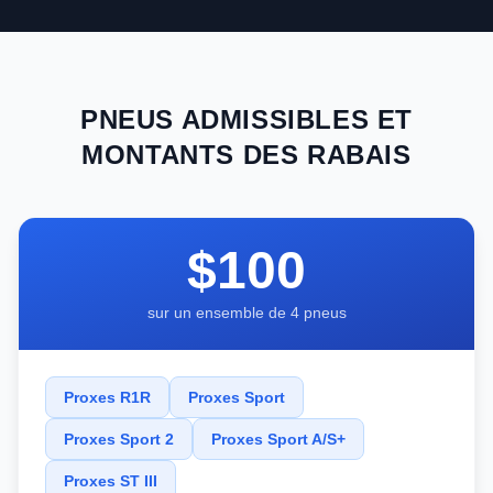
PNEUS ADMISSIBLES ET
MONTANTS DES RABAIS
$100
sur un ensemble de 4 pneus
Proxes R1R
Proxes Sport
Proxes Sport 2
Proxes Sport A/S+
Proxes ST III