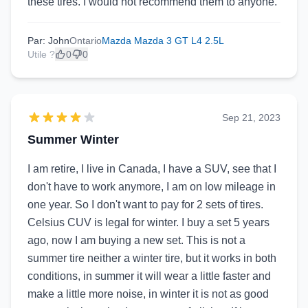
these tires. I would not recommend them to anyone.
Par: John
Ontario
Mazda Mazda 3 GT L4 2.5L
Utile ?
0
0
Sep 21, 2023
Summer Winter
I am retire, I live in Canada, I have a SUV, see that I
don't have to work anymore, I am on low mileage in
one year. So I don't want to pay for 2 sets of tires.
Celsius CUV is legal for winter. I buy a set 5 years
ago, now I am buying a new set. This is not a
summer tire neither a winter tire, but it works in both
conditions, in summer it will wear a little faster and
make a little more noise, in winter it is not as good