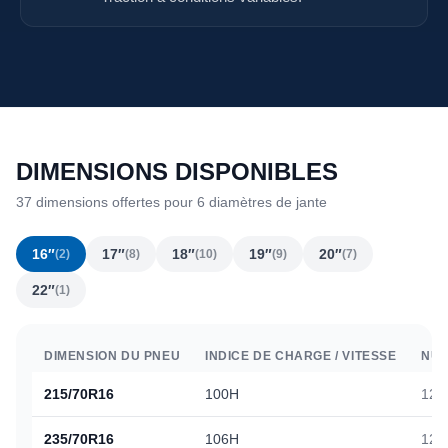
DIMENSIONS DISPONIBLES
37 dimensions offertes pour 6 diamètres de jante
16″
17″
18″
19″
20″
(2)
(8)
(10)
(9)
(7)
22″
(1)
DIMENSION DU PNEU
INDICE DE CHARGE / VITESSE
NUM
215/70R16
100H
125
235/70R16
106H
129