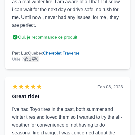
as a real winter tire. I am aware of all that. If it snow ,
i can wait for the next day or drive safe, no rush for
me. Until now , never had any issues, for me , they
are perfect.
Oui, je recommande ce produit
Par: Luc
Quebec
Chevrolet Traverse
Utile ?
1
0
Feb 08, 2023
Great ride!
I've had Toyo tires in the past, both summer and
winter tires and loved them so I wanted to try the all-
weather for convenience of not having to do
seasonal tire change. I was concerned about the