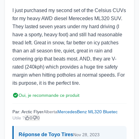
I just purchased my second set of the Celsius CUVs
for my heavy AWD diesel Merecedes ML320 SUV.
They lasted seven years under my hard driving (I
have a sporty, heavy foot) and still had reasonable
tread left. Great in snow, far better on icy patches
than an all season tire, quiet, great in rain and
cornering grip that beats most. AND, they are V-
rated (240kph) which provides a huge tire safety
margin when hitting potholes at normal speeds. For
its purpose, it is the perfect tire.
Oui, je recommande ce produit
Par: Arctic Flyer
Alberta
MercedesBenz ML320 Bluetec
Utile ?
0
0
Réponse de Toyo Tires
Nov 28, 2023