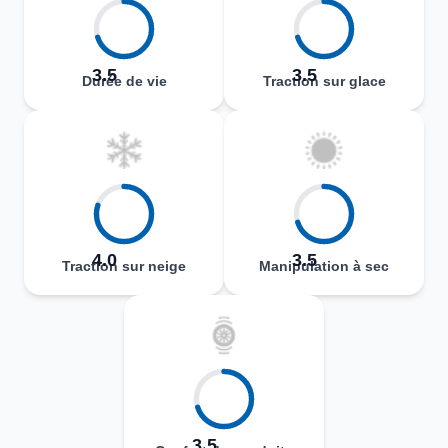
3.5
3.5
Durée de vie
Traction sur glace
4.0
3.5
Traction sur neige
Manipulation à sec
3.5