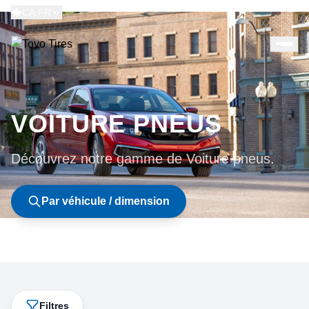
CA:FR
VOITURE PNEUS
Découvrez notre gamme de Voiture pneus.
Par véhicule / dimension
Filtres