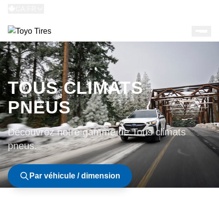
CA:FR
TOUS CLIMATS
PNEUS
Découvrez notre gamme de Tous climats
pneus.
Par véhicule / dimension