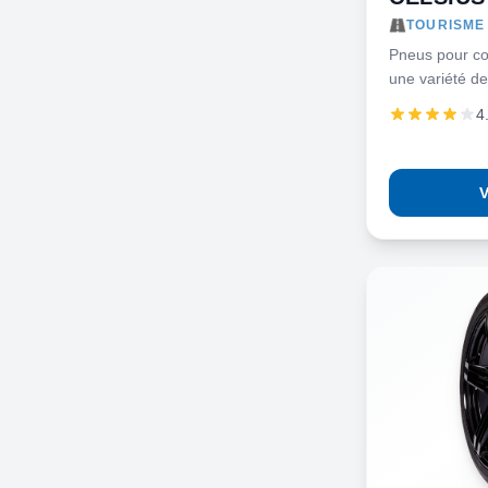
TOURISME 
Pneus pour co
une variété de
4
V