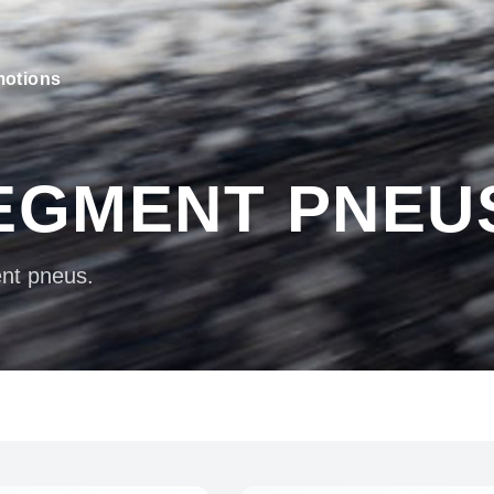
otions
EGMENT PNEU
nt pneus.