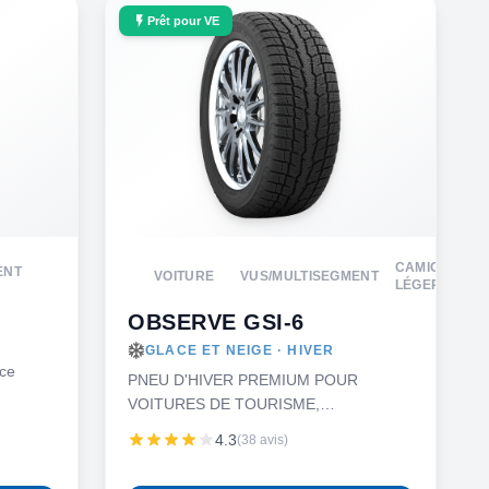
Prêt pour VE
CAMION
ENT
VOITURE
VUS/MULTISEGMENT
LÉGER
OBSERVE GSI-6
GLACE ET NEIGE · HIVER
ce
PNEU D'HIVER PREMIUM POUR
VOITURES DE TOURISME,
MINIFOURGONNETTES, VUS ET
4.3
(38 avis)
CAMIONNETTES