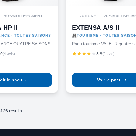
VUS/MULTISEGMENT
VOITURE
VUS/MULTISEGM
 HP II
EXTENSA A/S II
NCE · TOUTES SAISONS
TOURISME · TOUTES SAISO
ANCE QUATRE SAISONS
Pneu tourisme VALEUR quatre s
.0
3.8
(4 avis)
(6 avis)
oir le pneu
Voir le pneu
f
26
results