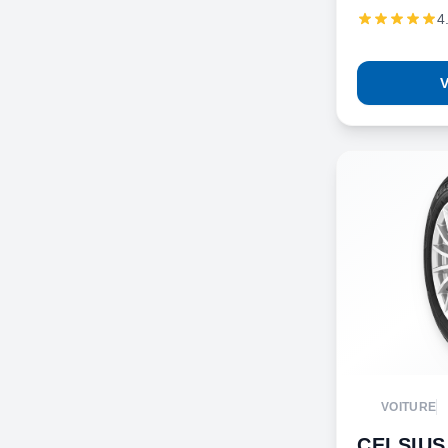
4
V
VOITURE
CELSIUS