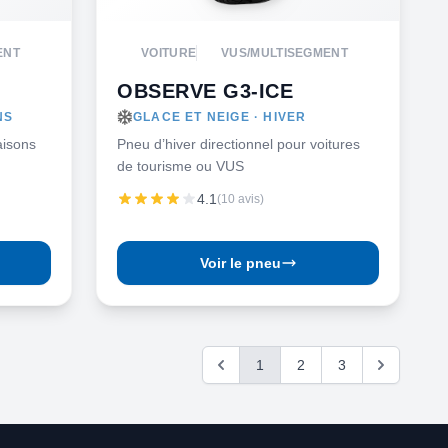
ENT
VOITURE
VUS/MULTISEGMENT
OBSERVE G3-ICE
NS
GLACE ET NEIGE · HIVER
aisons
Pneu d’hiver directionnel pour voitures
de tourisme ou VUS
4.1
(10 avis)
Voir le pneu
1
2
3