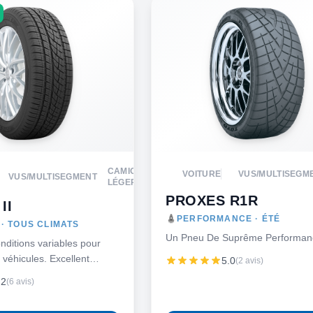
CAMION
VOITURE
VUS/MULTISEGM
VUS/MULTISEGMENT
LÉGER
PROXES R1R
II
PERFORMANCE · ÉTÉ
· TOUS CLIMATS
Un Pneu De Suprême Performan
nditions variables pour
 véhicules. Excellent
5.0
(2 avis)
té, mais prêt pour l’hiver!
.2
(6 avis)