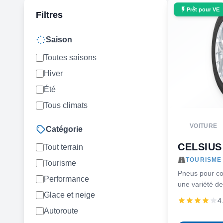
Prêt pour VE
Filtres
Saison
Toutes saisons
Hiver
Été
Tous climats
VOITURE
Catégorie
CELSIUS 
Tout terrain
TOURISME 
Tourisme
Pneus pour co
Performance
une variété de
Glace et neige
roulement en é
4
Autoroute