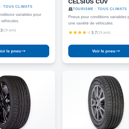
CELSIUS CUV
· TOUS CLIMATS
TOURISME · TOUS CLIMATS
nditions variables pour
Pneus pour conditions variables 
 véhicules.
une variété de véhicules.
.3
(19 avis)
3.7
(19 avis)
oir le pneu
Voir le pneu