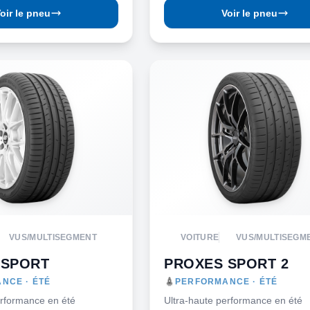
oir le pneu
Voir le pneu
VUS/MULTISEGMENT
VOITURE
VUS/MULTISEGM
 SPORT
PROXES SPORT 2
NCE · ÉTÉ
PERFORMANCE · ÉTÉ
erformance en été
Ultra-haute performance en été