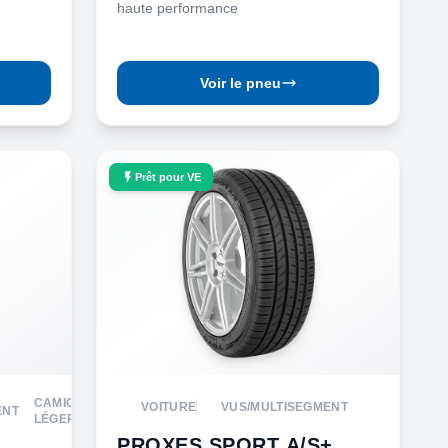
haute performance
Voir le pneu
Prêt pour VE
CAMION
VOITURE
VUS/MULTISEGMENT
ENT
LÉGER
PROXES SPORT A/S+