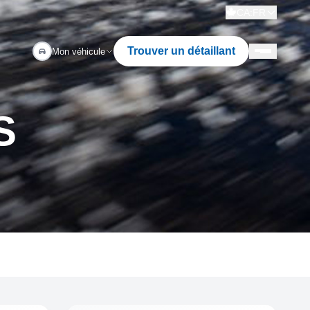
CA:FR
Trouver un détaillant
Mon véhicule
S