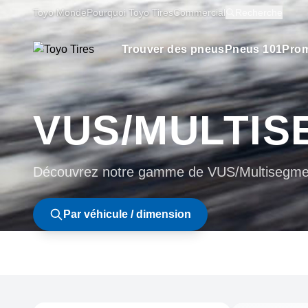
Toyo Monde
Pourquoi Toyo Tires
Commercial
Recherche
Trouver des pneus
Pneus 101
Prom
VUS/MULTIS
Découvrez notre gamme de VUS/Multisegme
Par véhicule / dimension